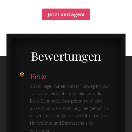
Jetzt anfragen!
Bewertungen
Heike
Super Lage, nur ein kurzer Fußweg bis zur
Talstation, Einkaufsmöglichkeit um die
Ecke. Sehr nette Gastgeberin und eine
äußerst saubere Wohnung, die gemütlich
eingerichtet und gut ausgestattet ist. Auch
Handtücher und Bettwäsche sind
vorhanden.