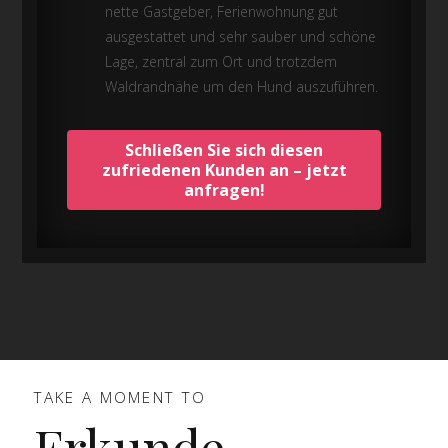
nette Gastgeber, Ferienwohnung gut
ausgestattet und sehr sauber und schöne
Lage, zentral zum Ort und trotzdem
Waldrandnähe um den Hund auszuführen.
Schließen Sie sich diesen
zufriedenen Kunden an – jetzt
anfragen
!
TAKE A MOMENT TO
Erkunde