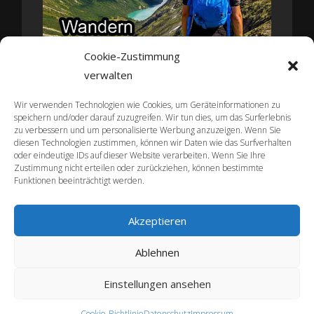
Cookie-Zustimmung
verwalten
Wir verwenden Technologien wie Cookies, um Geräteinformationen zu
speichern und/oder darauf zuzugreifen. Wir tun dies, um das Surferlebnis
zu verbessern und um personalisierte Werbung anzuzeigen. Wenn Sie
diesen Technologien zustimmen, können wir Daten wie das Surfverhalten
oder eindeutige IDs auf dieser Website verarbeiten. Wenn Sie Ihre
Zustimmung nicht erteilen oder zurückziehen, können bestimmte
Funktionen beeinträchtigt werden.
Akzeptieren
Ablehnen
HOME
APARTMENTS
NEWS
ONLINE BUCHEN
KONTAKT
Einstellungen ansehen
Cookie-Richtlinie
Datenschutz
Impressum